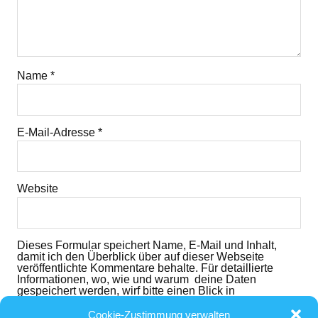
Name
*
E-Mail-Adresse
*
Website
Dieses Formular speichert Name, E-Mail und Inhalt,
damit ich den Überblick über auf dieser Webseite
veröffentlichte Kommentare behalte. Für detaillierte
Informationen, wo, wie und warum deine Daten
gespeichert werden, wirf bitte einen Blick in
die
Datenschutzerklärung
. Mit dem der dem folgenden
Button nimmst du diese zur Kenntnis und akzeptierst
Cookie-Zustimmung verwalten