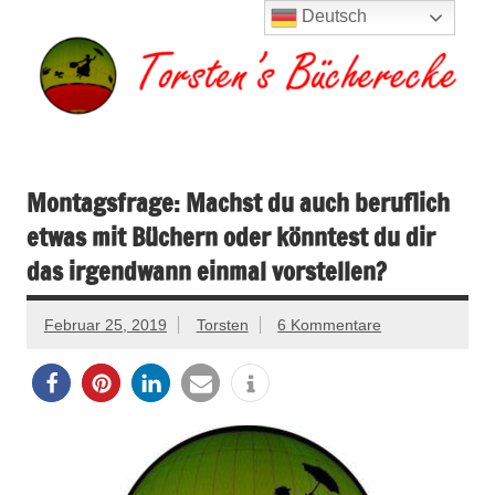
Zum
Deutsch
Inhalt
springen
Torsten's
Buchserien, Bücher, Filme, Reisen
Bücherecke
Montagsfrage: Machst du auch beruflich
etwas mit Büchern oder könntest du dir
das irgendwann einmal vorstellen?
Februar 25, 2019
Torsten
6 Kommentare