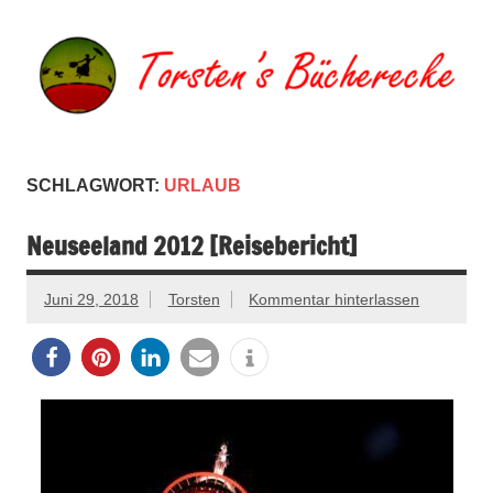
Zum
Inhalt
springen
Torsten's
Buchserien, Bücher, Filme, Reisen
Bücherecke
SCHLAGWORT:
URLAUB
Neuseeland 2012 [Reisebericht]
Juni 29, 2018
Torsten
Kommentar hinterlassen