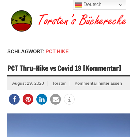
Zum
Deutsch
Inhalt
springen
Torsten's
Buchserien, Bücher, Filme, Reisen
Bücherecke
SCHLAGWORT:
PCT HIKE
PCT Thru-Hike vs Covid 19 [Kommentar]
August 29, 2020
Torsten
Kommentar hinterlassen