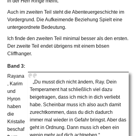
in der Herr Ringe meint.
Auch im zweiten Teil steht die Abenteuergeschichte im
Vordergrund. Die Aufkeimende Beziehung Spielt eine
untergeordnete Bedeutung.
Ich finde den zweiten Teil minimal besser als den ersten.
Der zweite Teil endet übrigens mit einem bösen
Cliffhanger.
Band 3:
Rayana
„Du musst dich nicht ändern, Ray. Dein
, Karim
Temperament hat schließlich viel dazu
und
beigetragen, dass ich mich in dich verliebt
Hyron
habe. Scheinbar muss ich also auch damit
haben
zurechtkommen, dass du dich dadurch
die
immer mal wieder in Gefahr bringst. Aber das
Kristalle
geht in Ordnung. Dann muss ich eben ein
beschaf
wenig mehr auf dich achtgeben.“