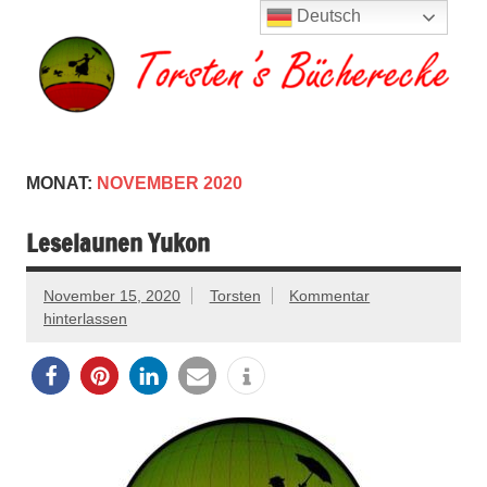
Zum
Deutsch
Inhalt
springen
Torsten's
Buchserien, Bücher, Filme, Reisen
Bücherecke
MONAT:
NOVEMBER 2020
Leselaunen Yukon
November 15, 2020
Torsten
Kommentar
hinterlassen