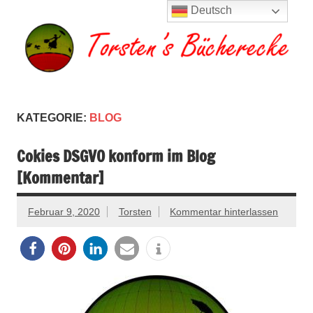
Zum
Deutsch
Inhalt
springen
Torsten's
Buchserien, Bücher, Filme, Reisen
Bücherecke
KATEGORIE:
BLOG
Cokies DSGVO konform im Blog
[Kommentar]
Februar 9, 2020
Torsten
Kommentar hinterlassen