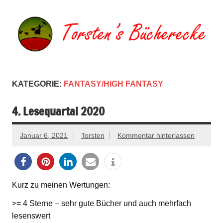
Zum
Inhalt
springen
Torsten's
Buchserien, Bücher, Filme, Reisen
Bücherecke
KATEGORIE:
FANTASY/HIGH FANTASY
4. Lesequartal 2020
Januar 6, 2021
Torsten
Kommentar hinterlassen
Kurz zu meinen Wertungen:
>= 4 Sterne – sehr gute Bücher und auch mehrfach
lesenswert