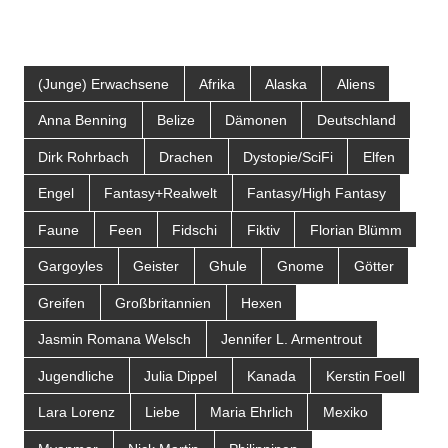
(Junge) Erwachsene
Afrika
Alaska
Aliens
Anna Benning
Belize
Dämonen
Deutschland
Dirk Rohrbach
Drachen
Dystopie/SciFi
Elfen
Engel
Fantasy+Realwelt
Fantasy/High Fantasy
Faune
Feen
Fidschi
Fiktiv
Florian Blümm
Gargoyles
Geister
Ghule
Gnome
Götter
Greifen
Großbritannien
Hexen
Jasmin Romana Welsch
Jennifer L. Armentrout
Jugendliche
Julia Dippel
Kanada
Kerstin Foell
Lara Lorenz
Liebe
Maria Ehrlich
Mexiko