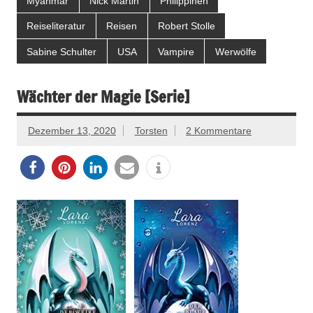
Myanmar
Nick Martin
Philippinen
Reiseliteratur
Reisen
Robert Stolle
Sabine Schulter
USA
Vampire
Werwölfe
Wächter der Magie [Serie]
Dezember 13, 2020
Torsten
2 Kommentare